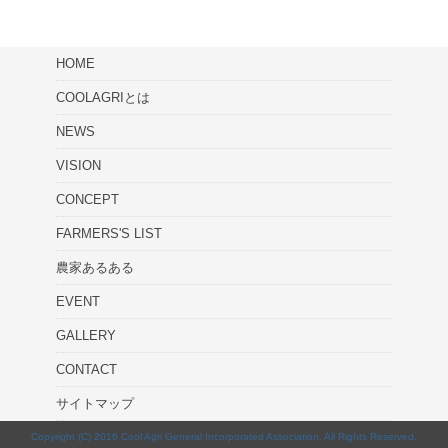
HOME
COOLAGRIとは
NEWS
VISION
CONCEPT
FARMERS'S LIST
農家あるある
EVENT
GALLERY
CONTACT
サイトマップ
Copyright (C) 2016 Cool Agri General Incorporated Association. All Rights Reserved.