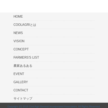
HOME
COOLAGRIとは
NEWS
VISION
CONCEPT
FARMERS'S LIST
農家あるある
EVENT
GALLERY
CONTACT
サイトマップ
Copyright (C) 2016 Cool Agri General Incorporated Association. All Rights Reserved.