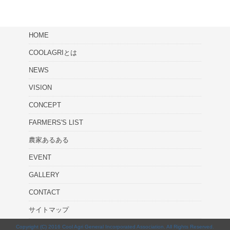
HOME
COOLAGRIとは
NEWS
VISION
CONCEPT
FARMERS'S LIST
農家あるある
EVENT
GALLERY
CONTACT
サイトマップ
Copyright (C) 2016 Cool Agri General Incorporated Association. All Rights Reserved.