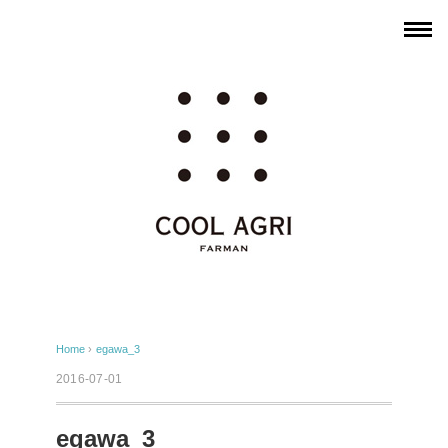
Home
›
egawa_3
2016-07-01
egawa_3