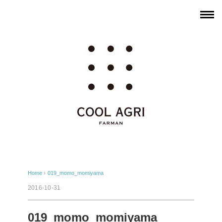
Home
›
019_momo_momiyama
2016-10-31
019_momo_momiyama