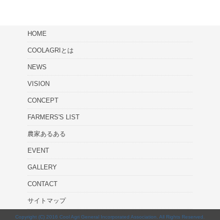
HOME
COOLAGRIとは
NEWS
VISION
CONCEPT
FARMERS'S LIST
農家あるある
EVENT
GALLERY
CONTACT
サイトマップ
Copyright (C) 2016 Cool Agri General Incorporated Association. All Rights Reserved.