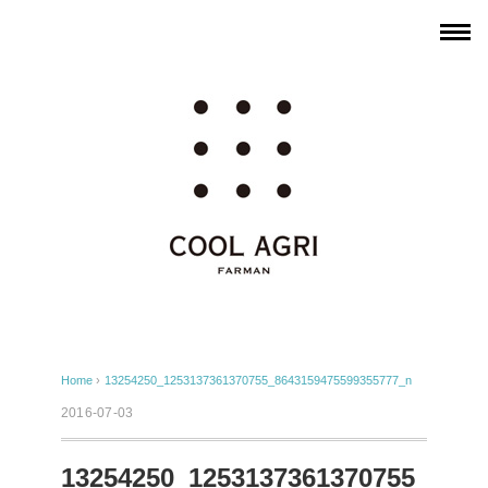
Home
›
13254250_1253137361370755_8643159475599355777_n
2016-07-03
13254250_1253137361370755